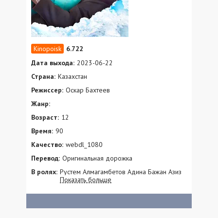
6.722
Дата выхода:
2023-06-22
Страна:
Казахстан
Режиссер:
Оскар Бахтеев
Жанр:
Возраст:
12
Время:
90
Качество:
webdl_1080
Перевод:
Оригинальная дорожка
В ролях:
Рустем Алмагамбетов Адина Бажан Азиз
Показать больше
Бейшеналиев Шынар Аскарова Рыскул
Конакбаев