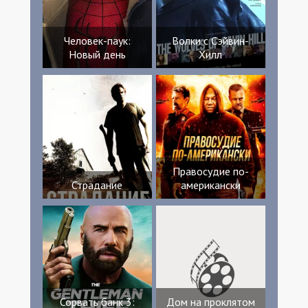
Человек-паук:
Волки с Сэйвин-
Новый день
Хилл
Правосудие по-
Страдание
американски
Сорвать банк 3:
Дом на проклятом