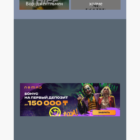
Вор-джентльмен
холме