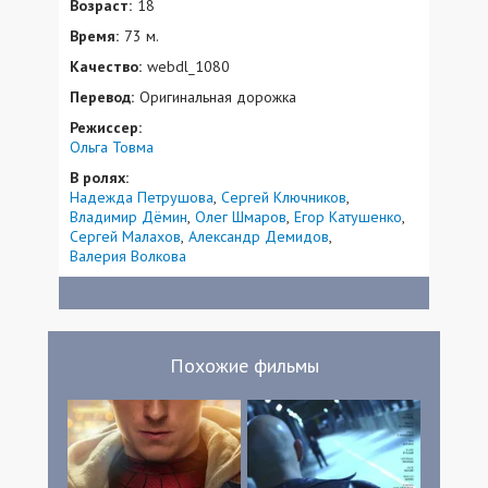
Возраст:
18
Время:
73 м.
Качество:
webdl_1080
Перевод:
Оригинальная дорожка
Режиссер:
Ольга Товма
В ролях:
Надежда Петрушова
Сергей Ключников
Владимир Дёмин
Олег Шмаров
Егор Катушенко
Сергей Малахов
Александр Демидов
Валерия Волкова
Похожие фильмы