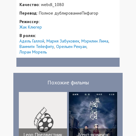
Качество:
webdl_1080
Перевод:
Полное дублированиеПифагор
Режиссер:
Жак Клюгер
В ролях:
Адель Галлой
Мария Забуковек
Мэрилин Лима
Ваимити Тейефиту
Орельен Рекуан
Лоран Морель
Похожие фильмы
Lego Предвестник
Агент-новичок