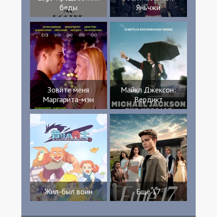
беды
Яньчжи
Зовите меня
Майкл Джексон:
Маргарита-мэн
Вердикт
Жил-был воин
Ещё 17