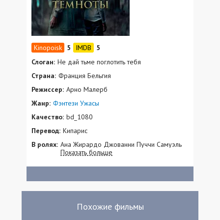
5
5
Слоган:
Не дай тьме поглотить тебя
Страна:
Франция Бельгия
Режиссер:
Арно Малерб
Жанр:
Фэнтези
Ужасы
Качество:
bd_1080
Перевод:
Кипарис
В ролях:
Ана Жирардо Джованни Пуччи Самуэль
Показать больше
Жуи Альбертин Ривьер Патрик Пино
Юбер Делаттре Винсент Лондез Янник
Маццилли Софи Пинсемелль Фабьен Уссе
Феликс Мальэрб Эмиль Тенар Роман
Мальэрб Шарли Тенар Клер Марен
Гвенель Форнье Клеман Гальзенати
Похожие фильмы
Каннель Эльге Морган Лакруа Стефани
Мев Марион Фестретс Люка Дардинье-