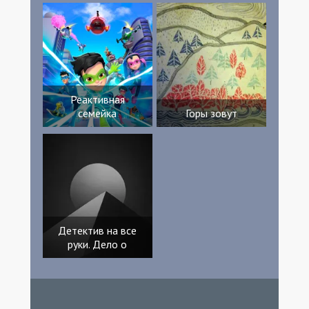
Годри Валентин Дюнойе Валентин Готе
Шарли Баллалуд
Реактивная
семейка
Горы зовут
Детектив на все
руки. Дело о