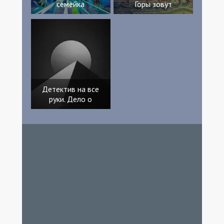
семейка
Горы зовут
Waltisbuhl Джон Генри Уорд Мэттью
Уоллэстон
Детектив на все
руки. Дело о