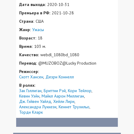
Дата выхода:
2020-10-31
Премьера в РФ:
2021-10-28
Страна:
США
Жанр:
Ужасы
Возраст:
18
Время:
103 м.
Качество:
webdl_1080bd_1080
Перевод:
@MUZOBOZ@Lucky Production
Режиссер:
Скотт Хансен
Дезри Коннелл
В ролях:
Зак Гэллиган
Бриттни Рэй
Кори Тейлор
Кевин Уэйн
Майкл Аарон Миллиган
Дж. Гэйвен Уайлд
Хейли Лири
Александра Луккези
Кеннет Трухильо
Торди Кларк