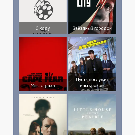
С ходу
Звёздный городок
Пусть послужит
Мыс страха
вам уроком