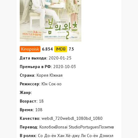
6.854
7.5
Дата выхода:
2020-01-25
Премьера в РФ:
2020-10-03
Страна:
Корея Южная
Режиссер:
Юн Сок-хо
Жанр:
Возраст:
18
Время:
108
Качество:
webdl_720webdl_1080bd_1080
Перевод:
КолобокBonsai StudioPortuguesПозитив
В ролях:
Со До-ён Хан Хё-джу Ли Со-ён Дэниэл