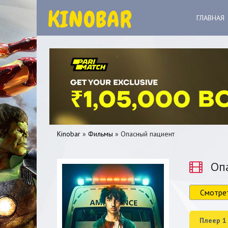
ГЛАВНАЯ
Kinobar
»
Фильмы
» Опасный пациент
Опа
Смотре
0
1
2
3
4
5
Плеер 1