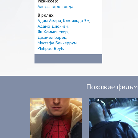
Режиссер:
Алессандро Тонда
В ролях:
Адам Амара
Клотильда Эм
Адамо Дионизи
Ян Хамменекер
Джамел Барек
Мустафа Бенкеррум
Philippe Beyls
Похожие филь