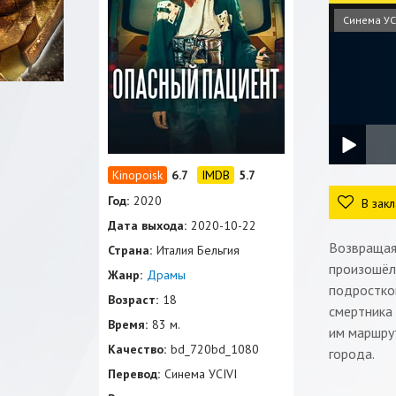
Синема УС
6.7
5.7
Год:
2020
В закл
Дата выхода:
2020-10-22
Возвращая
Страна:
Италия Бельгия
произошёл 
Жанр:
Драмы
подростко
Возраст:
18
смертника 
Время:
83 м.
им маршрут
Качество:
bd_720bd_1080
города.
Перевод:
Синема УСIVI