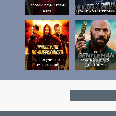
Человек-паук: Новый
день
Волки с Сэйвин-Хилл
Правосудие по-
Сорвать банк 3: Вор-
американски
джентльмен