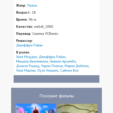
Жанр:
Ужасы
Возраст:
18
Время:
96 м.
Качество:
webdl_1080
Перевод:
Синема УСВелес
Режиссер:
Джеффри Райан
В ролях:
Уилл Мэдден
Джеффри Райан
Мишель Вентимилла
Невилл Арчамбо
Дэниэл Рашид
Чарли Поллок
Мария ДеКотис
Уилл Мартин
Оуэн Уильямс
Саймон Вэл
Похожие фильмы