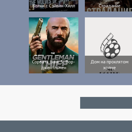
Волки с Сэйвин-Хилл
Страдание
Сорвать банк 3: Вор-
Дом на проклятом
джентльмен
холме