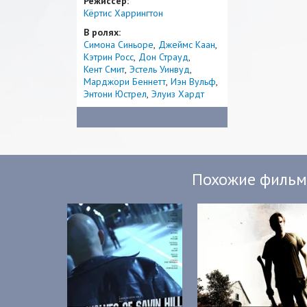
Режиссер:
Кёртис Харрингтон
В ролях:
Симона Синьоре
Джеймс Каан
Кэтрин Росс
Дон Страуд
Кент Смит
Эстель Уинвуд
Марджори Беннетт
Иэн Вульф
Энтони Юстрел
Элуиз Хардт
Похожие филь