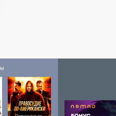
мы
Правосудие по-