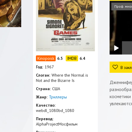
Проф. мно
6.5
6.4
Год:
1967
В закл
Слоган:
Where the Normal is
Not and the Bizarre Is
Дженнифер
Страна:
США
разнообра
косметики 
Жанр:
Триллеры
увлекаются
Качество:
webdl_1080bd_1080
Перевод:
AlphaProjectМосфильм