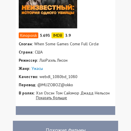
5.693
3.9
Слоган:
When Some Games Come Full Circle
Страна:
США
Режиссер:
ЛазРаэль Лисон
Жанр:
Ужасы
Качество:
webdl_1080bd_1080
Перевод:
@MUZOBOZ@okko
В ролях:
Хэл Озсэн Том Сайзмор Джадд Нельсон
Показать больше
Мастер Пи Дэнис Бутте Лил Ромео
Анастасия Дрэйк Рэй Стоуни Эрик Суини
Скотт Логан Таня Мари Морган Питер
Браун Филип Херш Дэвид Хилл Гари
МакДональд Тайрус Нельсон Samantha
Lyn Reynoso Николь Том
Похожие фильмы