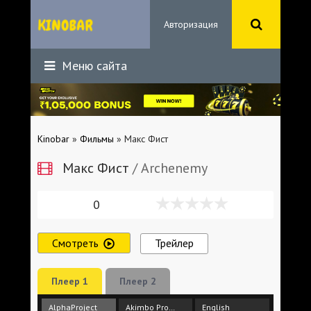
Авторизация
Меню сайта
Kinobar
»
Фильмы
» Макс Фист
Макс Фист
/ Archenemy
0
Смотреть
Трейлер
Плеер 1
Плеер 2
AlphaProject
Akimbo Production
English