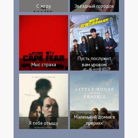
С ходу
Звёздный городок
Пусть послужит
Мыс страха
вам уроком
Маленький домик в
Я тебя отыщу
прериях