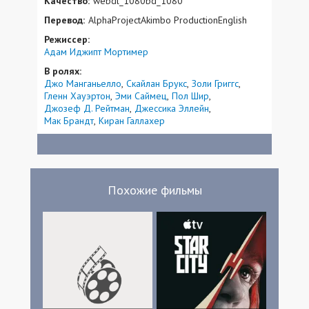
Качество:
webdl_1080bd_1080
Перевод:
AlphaProjectAkimbo ProductionEnglish
Режиссер:
Адам Иджипт Мортимер
В ролях:
Джо Манганьелло
Скайлан Брукс
Золи Григгс
Гленн Хауэртон
Эми Саймец
Пол Шир
Джозеф Д. Рейтман
Джессика Эллейн
Мак Брандт
Киран Галлахер
Похожие фильмы