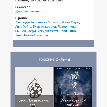
Перевод:
@MUZOBOZ@English
Режиссер:
Джастин Симиен
В ролях:
Эль Лоррэйн
Ванесса Уильямс
Джей Фэро
Лина Уэйте
Блэр Андервуд
Лаверн Кокс
Мишель Херд
Джудит Скотт
Робин Тиди
Эшли Блейн Физерсон
Похожие фильмы
Lego Предвестник
Агент-новичок
беды
Яньчжи