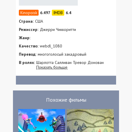
6.497
6.4
Страна:
США
Режиссер:
Джерри Чиккоритти
Жанр:
Качество:
webdl_1080
Перевод:
многоголосый закадровый
В ролях:
Шарлотта Салливан Тревор Донован
Показать больше
Шиван Мерфи Джон Ралстон Фарид
Яздани Аманда Мартинес Шона МакКенна
Майкл Бьянчи Michael Bianchi Рэйчел
Селлан Алисия Ричардсон Найджел
Даунер Naomi Du Vall Микаэль Конде
Daniella Dela Peña
Похожие фильмы