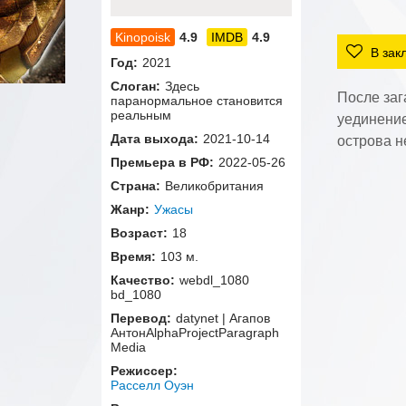
4.9
4.9
В зак
Год:
2021
Слоган:
Здесь
После заг
паранормальное становится
реальным
уединение
Дата выхода:
2021-10-14
острова н
Премьера в РФ:
2022-05-26
Страна:
Великобритания
Жанр:
Ужасы
Возраст:
18
Время:
103 м.
Качество:
webdl_1080
bd_1080
Перевод:
datynet | Агапов
АнтонAlphaProjectParagraph
Media
Режиссер:
Расселл Оуэн