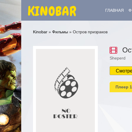
ГЛАВНАЯ
Ф
Kinobar
»
Фильмы
» Остров призраков
Ост
Sheperd
0
1
2
3
4
5
Смотре
Плеер 1