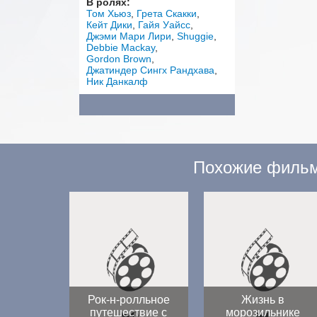
В ролях:
Том Хьюз
Грета Скакки
Кейт Дики
Гайя Уайсс
Джэми Мари Лири
Shuggie
Debbie Mackay
Gordon Brown
Джатиндер Сингх Рандхава
Ник Данкалф
Похожие филь
Рок-н-ролльное
Жизнь в
путешествие с
морозильнике