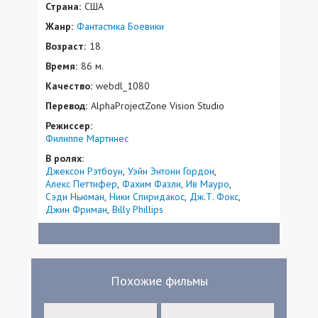
Страна:
США
Жанр:
Фантастика
Боевики
Возраст:
18
Время:
86 м.
Качество:
webdl_1080
Перевод:
AlphaProjectZone Vision Studio
Режиссер:
Филиппе Мартинес
В ролях:
Джексон Рэтбоун
Уэйн Энтони Гордон
Алекс Петтифер
Фахим Фазли
Ив Мауро
Сэди Ньюман
Ники Спиридакос
Дж.Т. Фокс
Джин Фриман
Billy Phillips
Похожие фильмы