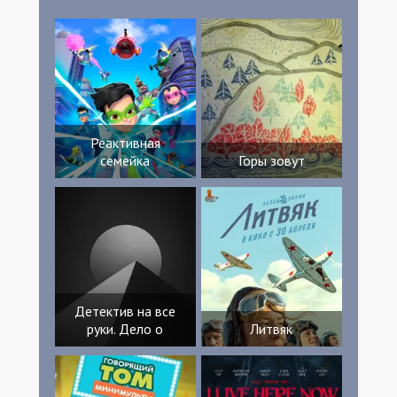
Isiegas Jeremy Dethoor Sebastian Atienza
Виктор Клавихо
Реактивная
семейка
Горы зовут
Детектив на все
руки. Дело о
Литвяк