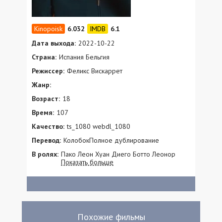
6.032
6.1
Дата выхода:
2022-10-22
Страна:
Испания Бельгия
Режиссер:
Феликс Вискаррет
Жанр:
Возраст:
18
Время:
107
Качество:
ts_1080 webdl_1080
Перевод:
КолобокПолное дублирование
В ролях:
Пако Леон Хуан Диего Ботто Леонор
Показать больше
Уотлинг Алекс Брендемюль Мария
Романильос Сусанна Гомес Маркос Руис
Луиза Гаваса Иньяки Габилондо Ксабьер
Леаль Химена Абенданьо Ноэлия Руэда
Серджо Мария Иосу Колладо Чори
Гарсиа-Урис Хосе Мария Асин Pablo Asiáin
Похожие фильмы
Шума Вискаррет Чеми Парра Paula