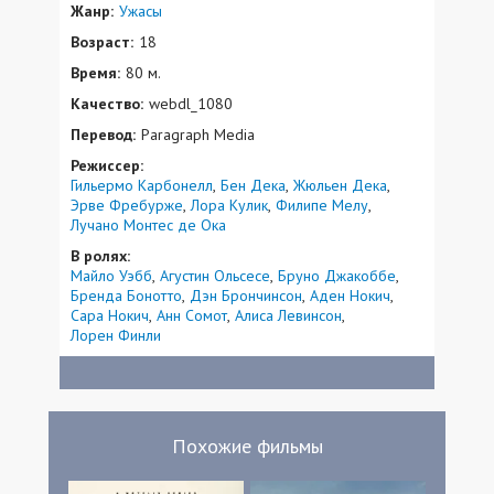
Жанр:
Ужасы
Возраст:
18
Время:
80 м.
Качество:
webdl_1080
Перевод:
Paragraph Media
Режиссер:
Гильермо Карбонелл
Бен Дека
Жюльен Дека
Эрве Фребурже
Лора Кулик
Филипе Мелу
Лучано Монтес де Ока
В ролях:
Майло Уэбб
Агустин Ольсесе
Бруно Джакоббе
Бренда Бонотто
Дэн Брончинсон
Аден Нокич
Сара Нокич
Анн Сомот
Алиса Левинсон
Лорен Финли
Похожие фильмы