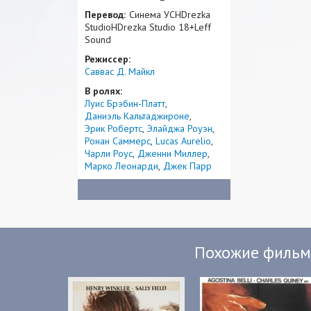
Перевод:
Синема УСHDrezka
StudioHDrezka Studio 18+Leff
Sound
Режиссер:
Саввас Д. Майкл
В ролях:
Луис Брэбин-Платт
Даниэль Кальтаджироне
Эрик Робертс
Элайджа Роуэн
Ронан Саммерс
Lucas Aurelio
Чарли Роус
Дженни Миллер
Марко Леонарди
Джек Парр
Похожие филь