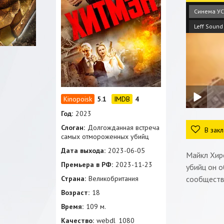
Синема УС
Leff Sound
5.1
4
Год:
2023
Слоган:
Долгожданная встреча
В закл
самых отмороженных убийц
Дата выхода:
2023-06-05
Майкл Хиро
Премьера в РФ:
2023-11-23
убийц он о
Страна:
Великобритания
сообществ
Возраст:
18
Время:
109 м.
Качество:
webdl_1080