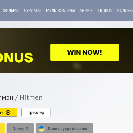
ФИЛЬМЫ
СЕРИАЛЫ
МУЛЬТФИЛЬМЫ
АНИМЕ
ТВ-ШОУ
КОЛЛЕК
тмэн
/ Hitmen
ть
Трейлер
Плеер 2
Дивись українською