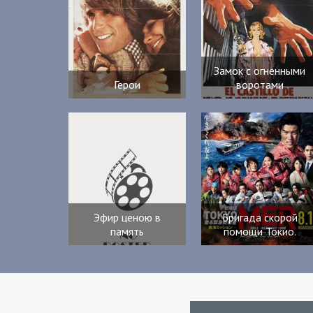
Замок с огненными
Герои
воротами
Эфир ценою в
Бригада скорой
память
помощи Токио.