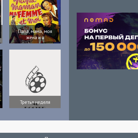
Папа, мама, моя
жена и я
Третья неделя