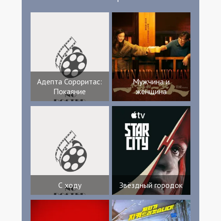
Адепта Сороритас:
Мужчина и
Покаяние
женщина
С ходу
Звёздный городок