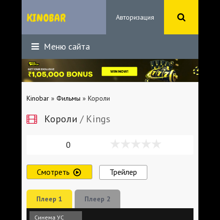
Авторизация
Меню сайта
Kinobar
»
Фильмы
» Короли
Короли
/ Kings
0
Смотреть
Трейлер
Плеер 1
Плеер 2
Синема УС