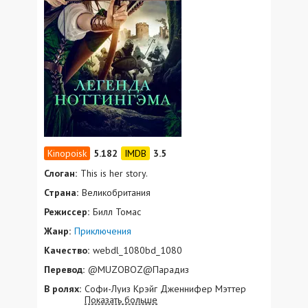
5.182
3.5
Слоган:
This is her story.
Страна:
Великобритания
Режиссер:
Билл Томас
Жанр:
Приключения
Качество:
webdl_1080bd_1080
Перевод:
@MUZOBOZ@Парадиз
В ролях:
Софи-Луиз Крэйг Дженнифер Мэттер
Показать больше
Доминик Андерсен Лэйни Бойл Джеймс