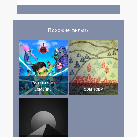
Грум Боб Крайер Александр Джереми
Роланд Стоун Allan Relph Дэнни
Хазбендс Джерард Кук Джеймс Дэнс
Кристофер Патток Марк Бейтман Джон
Бойлэн Emily Windham Ollie Clark Alex
Похожие фильмы
Bevan Джон Ли Пеллет Кира Гулд Сара
Талли Kitty Dobson Isacc Mallon Joshua
Smith Джонни Фишер Adam Benwell Andy
«Django» Nutall Робин Гулд Pascal Siddons
Гарри Харольд
Реактивная
семейка
Горы зовут