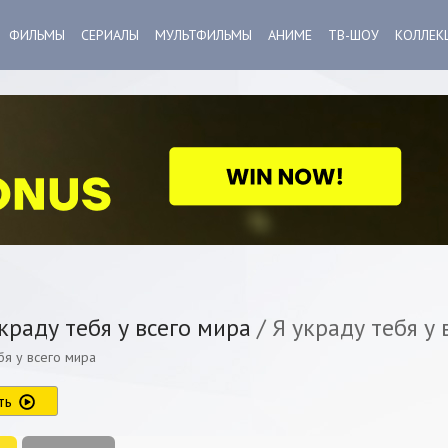
ФИЛЬМЫ
СЕРИАЛЫ
МУЛЬТФИЛЬМЫ
АНИМЕ
ТВ-ШОУ
КОЛЛЕК
краду тебя у всего мира
/ Я украду тебя у 
бя у всего мира
ть