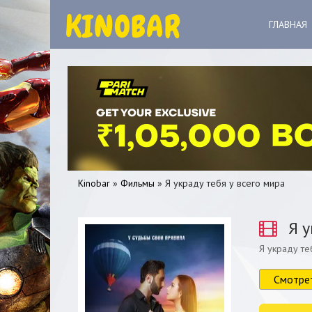
ГЛАВНАЯ
Kinobar
»
Фильмы
» Я украду тебя у всего мира
Я у
Я украду те
0
1
2
3
4
5
Смотре