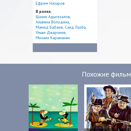
Ефрем Назаров
В ролях:
Шахин Адыгезалов
Альвина Володина
Мамед Бабаев
Саид Лазба
Ульви Джарчиев
Михаил Караманян
Похожие филь