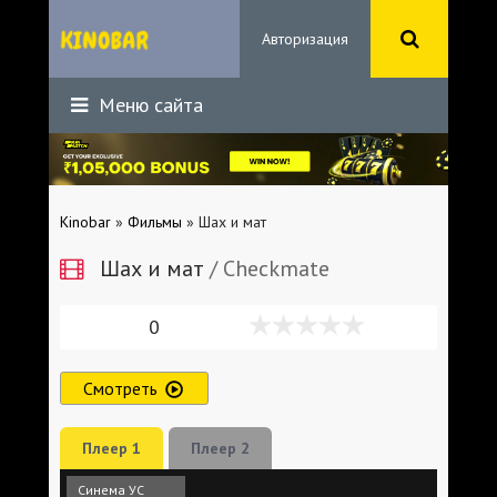
Авторизация
Меню сайта
Kinobar
»
Фильмы
» Шах и мат
Шах и мат
/ Checkmate
0
Смотреть
Плеер 1
Плеер 2
Синема УС