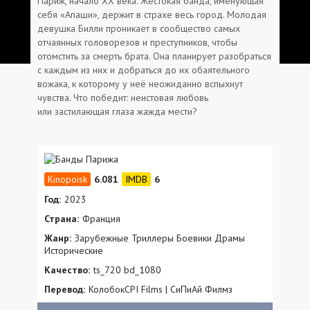
Париж, начало XX века. Жестокая банда, именующая
себя «Апаши», держит в страхе весь город. Молодая
девушка Билли проникает в сообщество самых
отчаянных головорезов и преступников, чтобы
отомстить за смерть брата. Она планирует разобраться
с каждым из них и добраться до их обаятельного
вожака, к которому у неё неожиданно вспыхнут
чувства. Что победит: неистовая любовь
или застилающая глаза жажда мести?
6.081
6
Год:
2023
Страна:
Франция
Жанр:
Зарубежные Триллеры Боевики Драмы
Исторические
Качество:
ts_720 bd_1080
Перевод:
КолобокCPI Films | СиПиАй Филмз