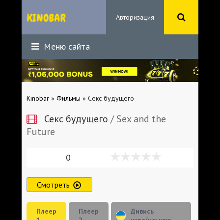
Авторизация
Меню сайта
Kinobar
»
Фильмы
» Секс будущего
Секс будущего
/ Sex and the
Future
0
Смотреть
Плеер
Плеер
Дивись
1
2
українською