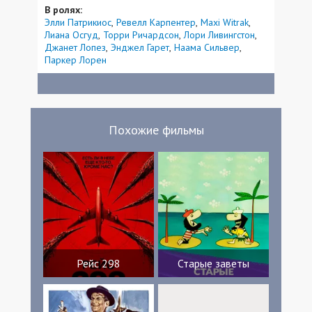
В ролях:
Элли Патрикиос
Ревелл Карпентер
Maxi Witrak
Лиана Осгуд
Торри Ричардсон
Лори Ливингстон
Джанет Лопез
Энджел Гарет
Наама Сильвер
Паркер Лорен
Похожие фильмы
Рейс 298
Старые заветы