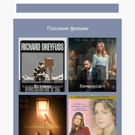
Гродник Джон Льюис Теренс Дж. Ротоло
Барби Бланк Брэнскомб Ричмонд Майкл
Беллисарио Дуэйн Камерон Тимоти
Тиммс Аарон Стэнфорд Стив Ходжес
Craig Heckman Эль Е. Уоллес Джей Уиллик
Похожие фильмы
Terani Richmond Вералин Венецио Дэн
Саутуорт Рэй Файт Jimmy Phelps Чак
Хастмайр Kristie Hustmyre Карла Буш
Вставки
Коммерсант