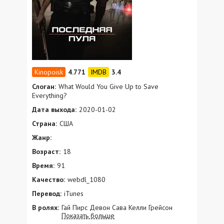
4.771
3.4
Слоган:
What Would You Give Up to Save
Everything?
Дата выхода:
2020-01-02
Страна:
США
Жанр:
Возраст:
18
Время:
91
Качество:
webdl_1080
Перевод:
iTunes
В ролях:
Гай Пирс Девон Сава Келли Грейсон
Показать больше
Майкл Сироу Люк Мартин Коллинз Джейк