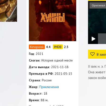
Оригинал
4.4
2.5
Год:
2021
В закл
Слоган:
История одной мести
II век н. 
Дата выхода:
2021-11-18
Она живет 
Премьера в РФ:
2021-05-15
закон войн
Страна:
Россия
Жанр:
Приключения
Возраст:
18
Время:
88 м.