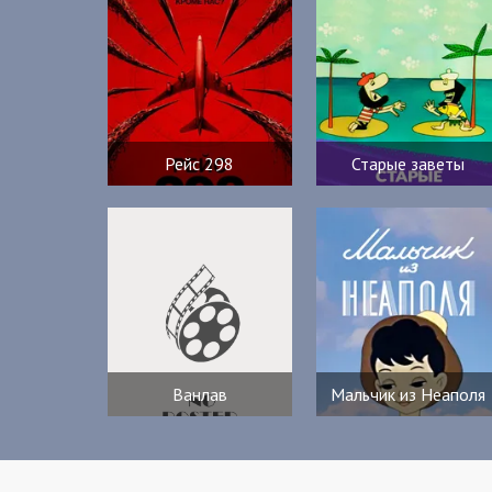
Рейс 298
Старые заветы
Ванлав
Мальчик из Неаполя