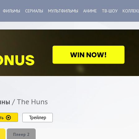
ФИЛЬМЫ
СЕРИАЛЫ
МУЛЬТФИЛЬМЫ
АНИМЕ
ТВ-ШОУ
КОЛЛЕК
нны
/ The Huns
ть
Трейлер
Плеер 2