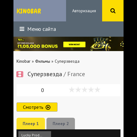
Авторизация
Меню сайта
Kinobar
»
Фильмы
» Суперзвезда
Суперзвезда
/ France
0
Смотреть
Плеер 1
Плеер 2
Lucky Production