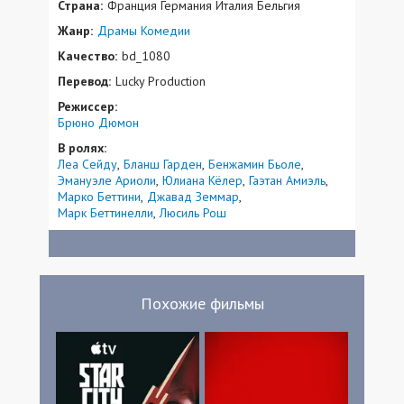
Страна:
Франция Германия Италия Бельгия
Жанр:
Драмы
Комедии
Качество:
bd_1080
Перевод:
Lucky Production
Режиссер:
Брюно Дюмон
В ролях:
Леа Сейду
Бланш Гарден
Бенжамин Бьоле
Эмануэле Ариоли
Юлиана Кёлер
Гаэтан Амиэль
Марко Беттини
Джавад Земмар
Марк Беттинелли
Люсиль Рош
Похожие фильмы