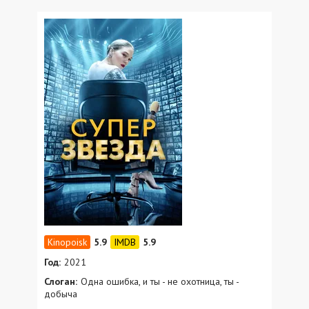
5.9
5.9
Год:
2021
Слоган:
Одна ошибка, и ты - не охотница, ты -
добыча