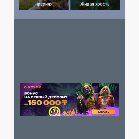
прериях
Живая ярость