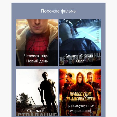
Похожие фильмы
Человек-паук:
Волки с Сэйвин-
Новый день
Хилл
Правосудие по-
Страдание
американски