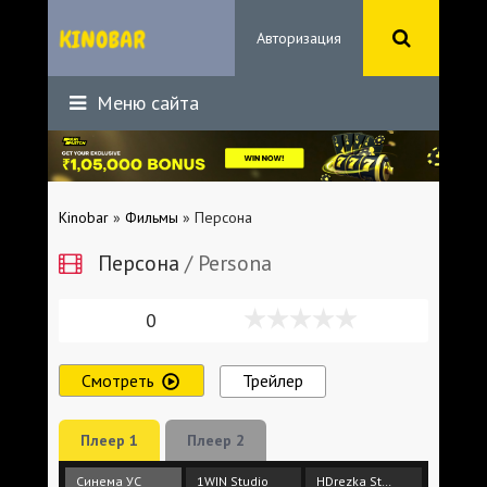
Авторизация
Меню сайта
Kinobar
»
Фильмы
» Персона
Персона
/ Persona
0
Смотреть
Трейлер
Плеер 1
Плеер 2
Синема УС
1WIN Studio
HDrezka Studio