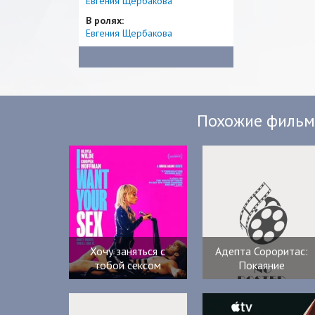
Евгения Щербакова
В ролях:
Евгения Щербакова
Похожие филь
Хочу заняться с
Адепта Сороритас:
тобой сексом
Покаяние