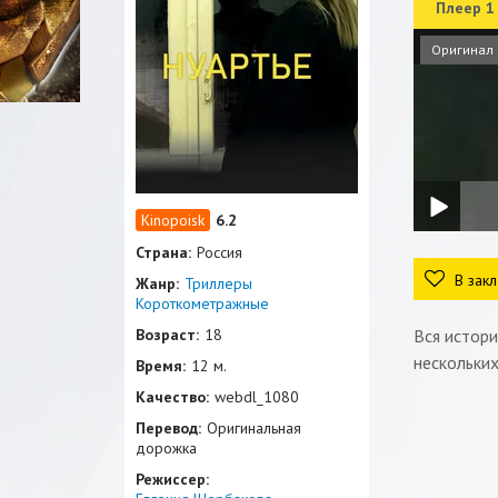
Плеер 1
Оригинал
6.2
Страна:
Россия
В закл
Жанр:
Триллеры
Короткометражные
Возраст:
18
Вся истори
нескольких
Время:
12 м.
Качество:
webdl_1080
Перевод:
Оригинальная
дорожка
Режиссер: