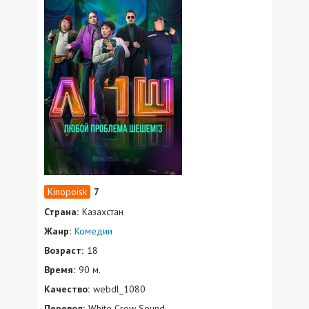
7
Страна:
Казахстан
Жанр:
Комедии
Возраст:
18
Время:
90 м.
Качество:
webdl_1080
Перевод:
White Crow Sound