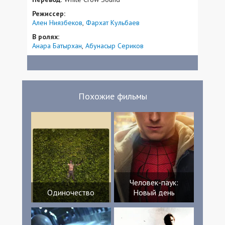
Режиссер:
Ален Ниязбеков
Фархат Кульбаев
В ролях:
Анара Батырхан
Абунасыр Сериков
Похожие фильмы
Человек-паук:
Одиночество
Новый день