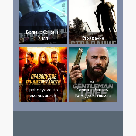
Волки с Сэйвин-
Хилл
Страдание
Правосудие по-
Сорвать банк 3:
американски
Вор-джентльмен