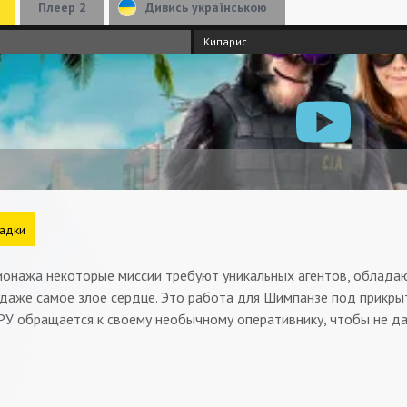
Плеер 2
Дивись українською
Кипарис
адки
ионажа некоторые миссии требуют уникальных агентов, обладаю
 даже самое злое сердце. Это работа для Шимпанзе под прикры
РУ обращается к своему необычному оперативнику, чтобы не да