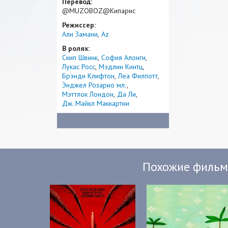
Перевод:
@MUZOBOZ@Кипарис
Режиссер:
Али Замани
Az
В ролях:
Скип Швинк
София Алонги
Лукас Росс
Мэдлин Кинтц
Брэнди Клифтон
Леа Филпотт
Энджел Розарио мл.
Мэттлок Лондон
Да Ли
Дж. Майкл Маккартни
Похожие филь