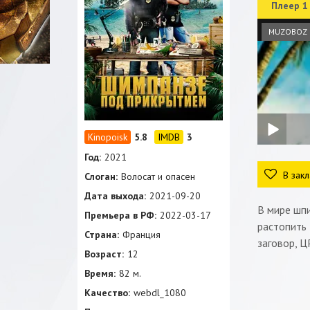
Плеер 1
MUZOBOZ
5.8
3
Год:
2021
В закл
Слоган:
Волосат и опасен
Дата выхода:
2021-09-20
В мире шп
Премьера в РФ:
2022-03-17
растопить
Страна:
Франция
заговор, Ц
Возраст:
12
Время:
82 м.
Качество:
webdl_1080