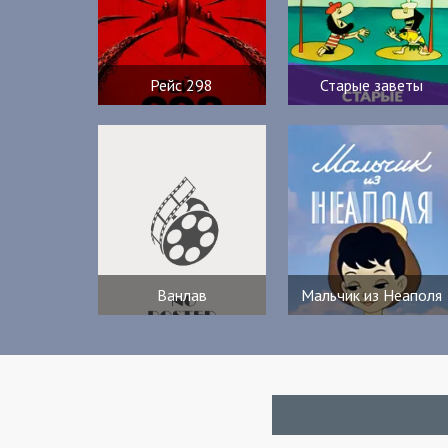
Рейс 298
Старые заветы
Ванлав
Мальчик из Неаполя