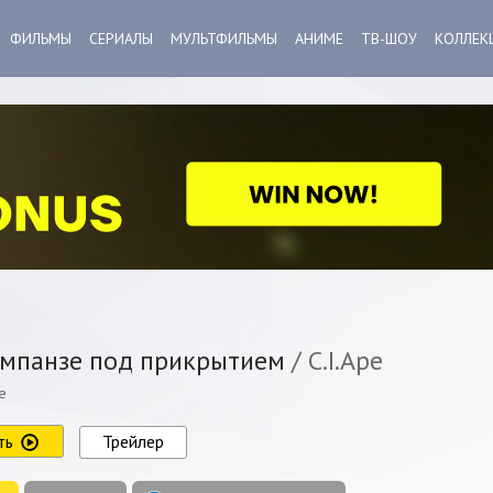
ФИЛЬМЫ
СЕРИАЛЫ
МУЛЬТФИЛЬМЫ
АНИМЕ
ТВ-ШОУ
КОЛЛЕК
панзе под прикрытием
/ C.I.Ape
e
ть
Трейлер