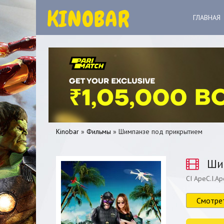
ГЛАВНАЯ
Kinobar
»
Фильмы
» Шимпанзе под прикрытием
Шим
CI ApeC.I.Ap
0
1
2
3
4
5
Смотре