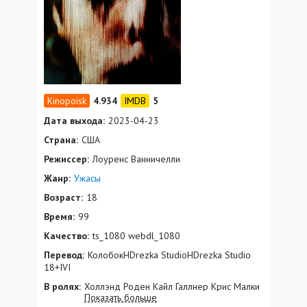
4.934
5
Дата выхода:
2023-04-23
Страна:
США
Режиссер:
Лоуренс Ванничелли
Жанр:
Ужасы
Возраст:
18
Время:
99
Качество:
ts_1080 webdl_1080
Перевод:
КолобокHDrezka StudioHDrezka Studio
18+IVI
В ролях:
Холлэнд Роден Кайл Галлнер Крис Малки
Показать больше
Робин Уинн Мур Майкл Джанноне Дафна