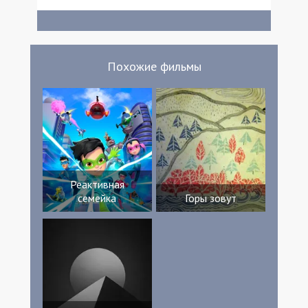
Гейнс Фокс Хенсон
Похожие фильмы
Реактивная
семейка
Горы зовут