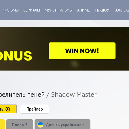
ФИЛЬМЫ
СЕРИАЛЫ
МУЛЬТФИЛЬМЫ
АНИМЕ
ТВ-ШОУ
КОЛЛЕК
елитель теней
/ Shadow Master
ть
Трейлер
Плеер 2
Дивись українською