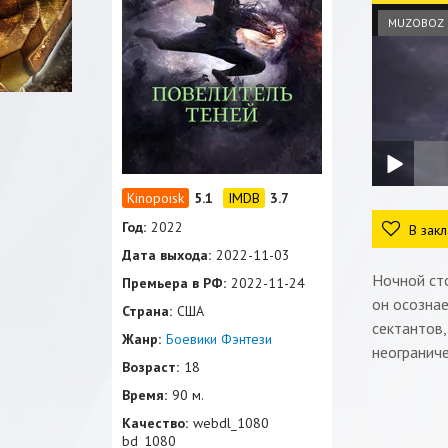
MUZOBOZ
5.1
3.7
Год:
2022
В закл
Дата выхода:
2022-11-03
Ночной ст
Премьера в РФ:
2022-11-24
он осознае
Страна:
США
сектантов,
Жанр:
Боевики
Фэнтези
неограниче
Возраст:
18
Время:
90 м.
Качество:
webdl_1080
bd_1080