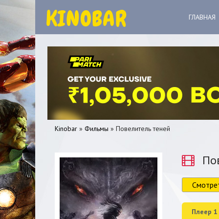
ГЛАВНАЯ
Kinobar
»
Фильмы
» Повелитель теней
Пов
Смотре
0
1
2
3
4
5
Плеер 1