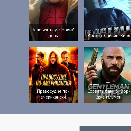
Человек-паук: Новый
день
Волки с Сэйвин-Хилл
Правосудие по-
Сорвать банк 3: Вор-
американски
джентльмен