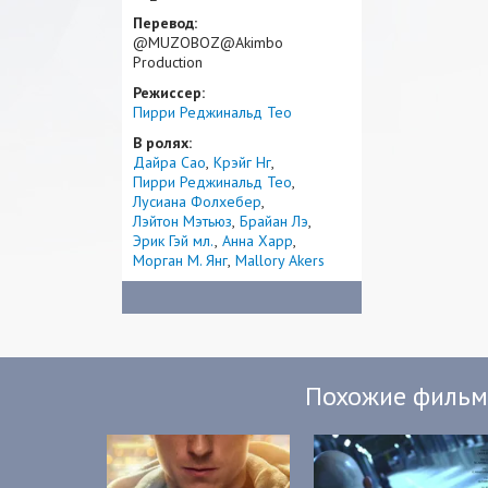
Перевод:
@MUZOBOZ@Akimbo
Production
Режиссер:
Пирри Реджинальд Тео
В ролях:
Дайра Сао
Крэйг Нг
Пирри Реджинальд Тео
Лусиана Фолхебер
Лэйтон Мэтьюз
Брайан Лэ
Эрик Гэй мл.
Анна Харр
Морган М. Янг
Mallory Akers
Похожие филь