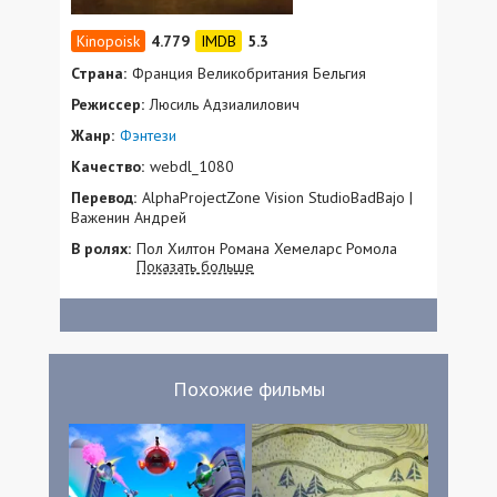
4.779
5.3
Страна:
Франция Великобритания Бельгия
Режиссер:
Люсиль Адзиалилович
Жанр:
Фэнтези
Качество:
webdl_1080
Перевод:
AlphaProjectZone Vision StudioBadBajo |
Важенин Андрей
В ролях:
Пол Хилтон Романа Хемеларс Ромола
Показать больше
Гарай Алекс Лоутер Петер ван ден Бегин
Анастасия Робин Михаэль Пас Изабель де
Гертог Мари Бос Matt Coster Мартен
Версе
Похожие фильмы