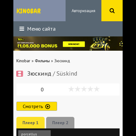
Авторизация
Меню сайта
Kinobar
»
Фильмы
» Зюскинд
Зюскинд
/ Süskind
0
Смотреть
Плеер 1
Плеер 2
porcellus