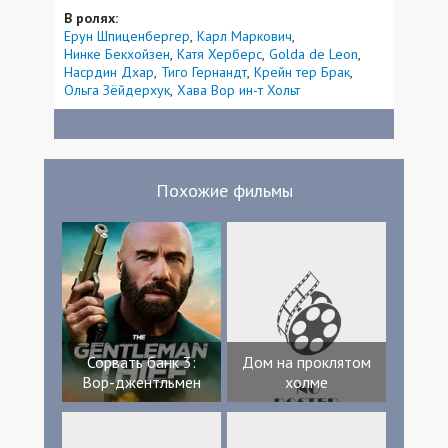
В ролях:
Ерун Шпиценбергер
Карл Маркович
Нинке Бекхойзен
Катя Херберс
Golda de Leon
Насрдин Дхар
Тиго Гернандт
Крейн тер Брак
Ольга Зёйдерхук
Хава Вор ин-т Хольт
Похожие фильмы
Сорвать банк 3:
Дом на проклятом
Вор-джентльмен
холме