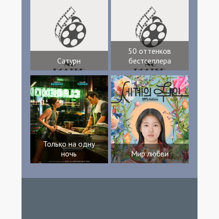
50 оттенков
Сатурн
бестселлера
Только на одну
ночь
Мир любви