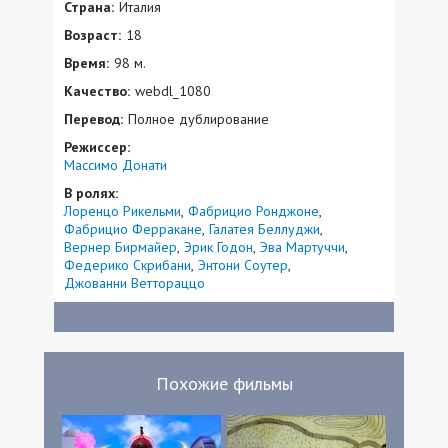
Страна:
Италия
Возраст:
18
Время:
98 м.
Качество:
webdl_1080
Перевод:
Полное дублирование
Режиссер:
Массимо Донати
В ролях:
Лоренцо Рикельми
Фабрицио Ронджоне
Фабрицио Ферракане
Галатея Беллуджи
Вернер Бирмайер
Эрик Годон
Эва Мартуччи
Федерико Скрибани
Энтони Соутер
Джованни Веттораццо
Похожие фильмы