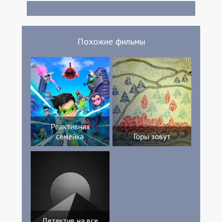
Эльбаз Стинг Саша Бурдо Кристиан Пра
Мишель Гари Корина Мариотто Нелли
Пуликани Амре Голлю Патрик Молло Жак
Мазеран Мама Прассино Доминик
Похожие фильмы
Валадье Salomé Gilles Джастин Хаузер
Janice Renau Nathalie Forthomme Marie-
Ange Chapel Симон Эль-Мавас Лукас
Ноэль Hugo Bindel Benjamin Hauser Алекс
Мартен Philippe Pluchard Raphaël Mondon
Тьерри Кома Гэбриел Элькайм Lise
Benamozig-Gilles Эдуардо Де Лос Рейес
Роза Арлеан
Реактивная
семейка
Горы зовут
Детектив на все