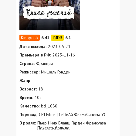
6.41
6.1
Дата выхода:
2023-05-21
Премьера в РФ:
2023-11-16
Страна:
Франция
Режиссер:
Мишель Гондри
Жанр:
Возраст:
18
Время:
102
Качество:
bd_1080
Перевод:
CPI Films | СиПиАй ФилмзСинема УС
В ролях:
Пьер Нинэ Бланш Гарден Франсуаза
Показать больше
Лебрун Фрэнки Уоллах Камилль
Рутерфорд Мурад Будауд Венсан