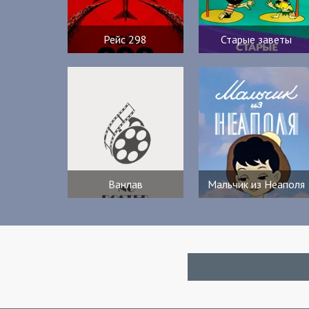
Рейс 298
Старые заветы
Ванлав
Мальчик из Неаполя