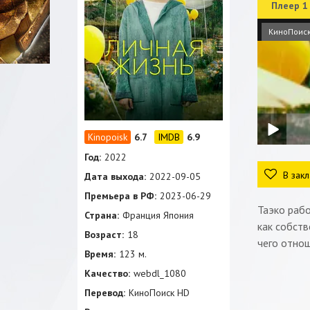
Плеер 1
КиноПоис
6.7
6.9
Год:
2022
В закл
Дата выхода:
2022-09-05
Премьера в РФ:
2023-06-29
Таэко рабо
Страна:
Франция Япония
как собств
Возраст:
18
чего отнош
Время:
123 м.
Качество:
webdl_1080
Перевод:
КиноПоиск HD