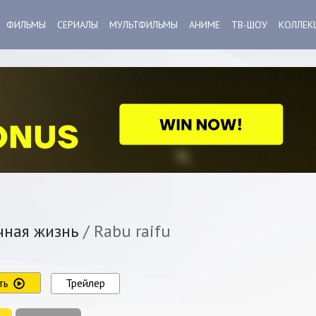
ФИЛЬМЫ
СЕРИАЛЫ
МУЛЬТФИЛЬМЫ
АНИМЕ
ТВ-ШОУ
КОЛЛЕК
ная жизнь
/ Rabu raifu
ть
Трейлер