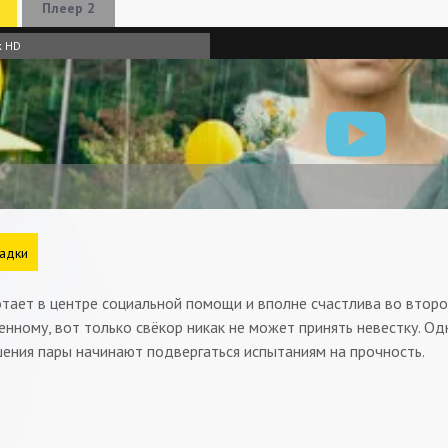
Плеер 2
к HD
адки
тает в центре социальной помощи и вполне счастлива во втором
енному, вот только свёкор никак не может принять невестку. О
ения пары начинают подвергаться испытаниям на прочность.