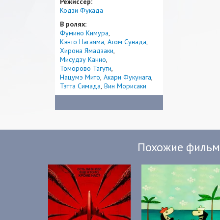
Режиссер:
Кодзи Фукада
В ролях:
Фумино Кимура
Кэнто Нагаяма
Атом Сунада
Хирона Ямадзаки
Мисудзу Канно
Томорово Тагути
Нацумэ Мито
Акари Фукунага
Тэтта Симада
Вин Морисаки
Похожие филь