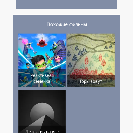
Робертс Райли Коллинз Мэри Джейн
Пентони Кори Окучи Сэм Луковски Джо
Хансард Дэн Де Лука Эммануэль Керри
Патрик МакЭтир Jessie L. Greene Молли
Похожие фильмы
Эветтс Кен Арнольд Гэбриел Морган
Judson Grubby Джон Перин Карла Окучи
Cory Okouchi Леннон Санчес Джунипер
Грабиа Xander Timpane Avery Polcari
Оливия Миллер Faye Higdon Justin
Timpane Дженна Хелльмут Daniel
Mascarello Джесси Л. Грин
Реактивная
семейка
Горы зовут
Детектив на все