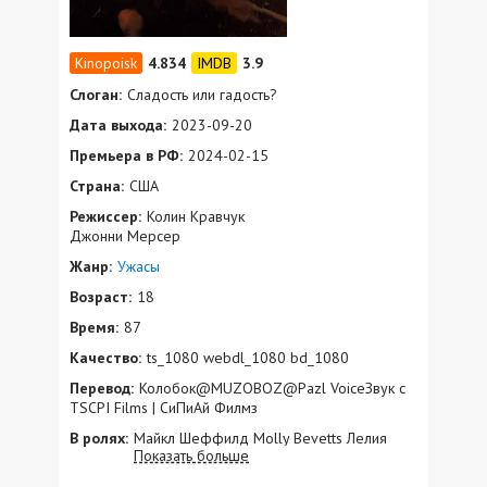
4.834
3.9
Слоган:
Сладость или гадость?
Дата выхода:
2023-09-20
Премьера в РФ:
2024-02-15
Страна:
США
Режиссер:
Колин Кравчук
Джонни Мерсер
Жанр:
Ужасы
Возраст:
18
Время:
87
Качество:
ts_1080 webdl_1080 bd_1080
Перевод:
Колобок@MUZOBOZ@Pazl VoiceЗвук с
TSCPI Films | СиПиАй Филмз
В ролях:
Майкл Шеффилд Molly Bevetts Лелия
Показать больше
Симингтон Делани Уайт Мэтт Сервитто
Лена Джеймс Dan Deluca Миа Рэй