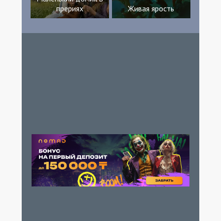
прериях
Живая ярость