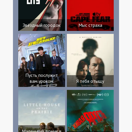
Звёздный городок
Мыс страха
Пусть послужит
вам уроком
Я тебя отыщу
Маленький домик в