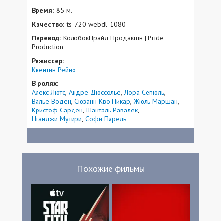
Время:
85 м.
Качество:
ts_720 webdl_1080
Перевод:
КолобокПрайд Продакшн | Pride
Production
Режиссер:
Квентин Рейно
В ролях:
Алекс Лютс
Андре Дюссолье
Лора Сепюль
Валье Воден
Сюзанн Кво Пикар
Жюль Маршан
Кристоф Сарден
Шанталь Равалек
Нганджи Мутири
Софи Парель
Похожие фильмы