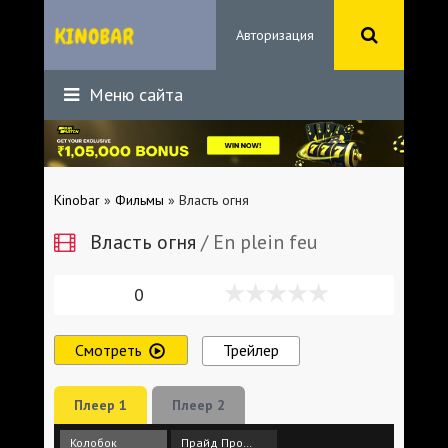
Авторизация
Меню сайта
Kinobar
»
Фильмы
» Власть огня
Власть огня
/ En plein feu
0
Смотреть
Трейлер
Плеер 1
Плеер 2
Колобок
Прайд Продакшн