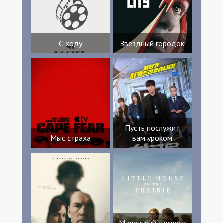
С ходу
Звёздный городок
Пусть послужит
Мыс страха
вам уроком
Маленький домик в