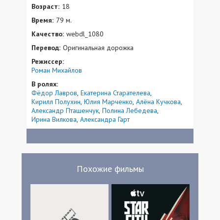
Возраст:
18
Время:
79 м.
Качество:
webdl_1080
Перевод:
Оригинальная дорожка
Режиссер:
Роман Михайлов
В ролях:
Фёдор Лавров
Екатерина Старателева
Кирилл Полухин
Юлия Марченко
Алёна Кучкова
Александр Пташенчук
Полина Лебедева
Ирина Вилкова
Александра Гарт
Похожие фильмы