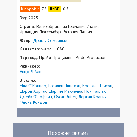
7.8
6.5
Год:
2023
Страна:
Великобритания Германия Италия
Ирландия Люксембург Эстония Латвия
Жанр:
Драмы
Семейные
Качество:
webdl_1080
Перевод:
Прайд Продакшн | Pride Production
Режиссер:
Энцо Д’Ало
В ролях:
Миа О’Коннор
Розалин Линехэн
Брендан Глисон
Шэрон Хорган
Шарлин Маккенна
Пол Тайлак
Джейк О’Лофлин
Oscar Butler
Лоркан Кранич
Фиона Кондон
Похожие фильмы