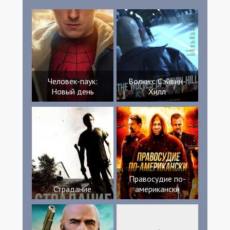
Человек-паук:
Волки с Сэйвин-
Новый день
Хилл
Правосудие по-
Страдание
американски