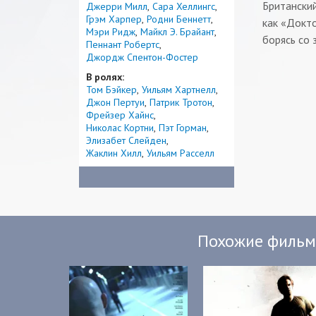
Британски
Джерри Милл
Сара Хеллингс
Грэм Харпер
Родни Беннетт
как «Докто
Мэри Ридж
Майкл Э. Брайант
борясь со 
Пеннант Робертс
Джордж Спентон-Фостер
В ролях:
Том Бэйкер
Уильям Хартнелл
Джон Пертуи
Патрик Тротон
Фрейзер Хайнс
Николас Кортни
Пэт Горман
Элизабет Слейден
Жаклин Хилл
Уильям Расселл
Похожие филь