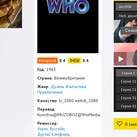
den904
Люб. двух
8.4
8.4
Год:
1963
Серия 1
Страна:
Великобритания
Серия 11
Жанр:
Драмы
Фантастика
Серия 21
Приключения
Серия 31
Качество:
ts_1080 webdl_1080
Серия 41
Перевод:
Колобок@MUZOBOZ@WinMedia
Режиссер:
В закл
Уорис Хуссейн
Дуглас Кэмфилд