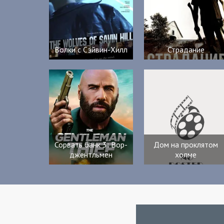
Волки с Сэйвин-Хилл
Страдание
Сорвать банк 3: Вор-
Дом на проклятом
джентльмен
холме