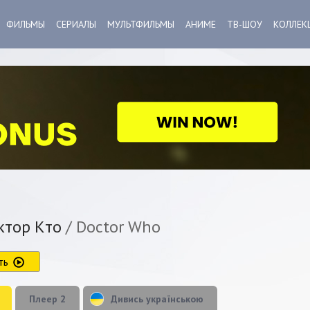
ФИЛЬМЫ
СЕРИАЛЫ
МУЛЬТФИЛЬМЫ
АНИМЕ
ТВ-ШОУ
КОЛЛЕК
тор Кто
/ Doctor Who
ть
Плеер 2
Дивись українською