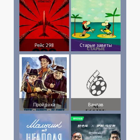
Рейс 298
Старые заветы
Пройдоха
Ванлав