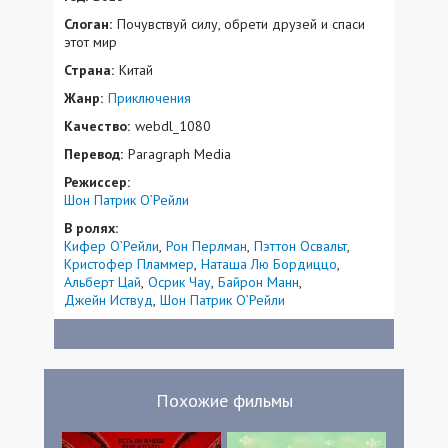
Слоган:
Почувствуй силу, обрети друзей и спаси
этот мир
Страна:
Китай
Жанр:
Приключения
Качество:
webdl_1080
Перевод:
Paragraph Media
Режиссер:
Шон Патрик О’Рейли
В ролях:
Кифер О’Рейли
Рон Перлман
Пэттон Освальт
Кристофер Пламмер
Наташа Лю Бордиццо
Альберт Цай
Осрик Чау
Байрон Манн
Джейн Иствуд
Шон Патрик О’Рейли
Похожие фильмы