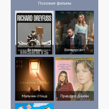
Похожие фильмы
Бенжамен Массубр César Massoubre Paul
Massoubre Люка Понтон Фредерик
Тирмон Greg Vincent Mila Vincent Johan
Dru Samuel Dru Léonard Tourneux Roméo
Tourneux Кортни Шоу Калеб Пэддок Лео
Уиггинс
Вставки
Коммерсант
Мальчик-птица
Правда о Джейн