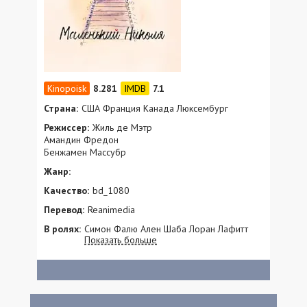
8.281
7.1
Страна:
США Франция Канада Люксембург
Режиссер:
Жиль де Мэтр
Амандин Фредон
Бенжамен Массубр
Жанр:
Качество:
bd_1080
Перевод:
Reanimedia
В ролях:
Симон Фалю Ален Шаба Лоран Лафитт
Показать больше
Марк Арно Альбан Омар Элиза Бардо
Дельфин Бариль Люси Больце Октав
Боссюэ Maud Collomb Николас Шупен
Орельен де Бранш Клер Дюма Серж
Фалю Кентан Форе Анн Госинни Алисия
Хава Эммилу Ом Марсаль Лемину