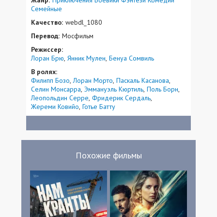
Семейные
Качество:
webdl_1080
Перевод:
Мосфильм
Режиссер:
Лоран Брю
Янник Мулен
Бенуа Сомвиль
В ролях:
Филипп Бозо
Лоран Морто
Паскаль Касанова
Селин Монсарра
Эммануэль Кюртиль
Поль Борн
Леопольдин Серре
Фридерик Сердаль
Жереми Ковийо
Готье Батту
Похожие фильмы