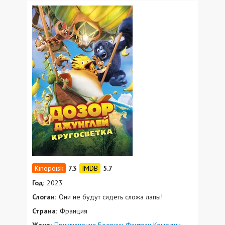
7.3
5.7
Год:
2023
Слоган:
Они не будут сидеть сложа лапы!
Страна:
Франция
Жанр:
Приключения
Боевики
Фэнтези
Комедии