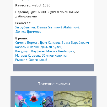
Качество:
webdl_1080
Перевод:
@MUZOBOZ@Pazl VoiceПолное
дублирование
Режиссер:
Ян Бубеничек
Denisa Grimmová Abrhámová
Дениса Гриммова
В ролях:
Симона Берман
Грэм Халстед
Беата Вырабкевич
Кароль Янкевич
Дамиан Кулец
Клаудиуш Кауфман
Моника Вижбицкая
Матеуш Квецень
Збигнев Конопка
Рышард Олесиньский
Похожие фильмы