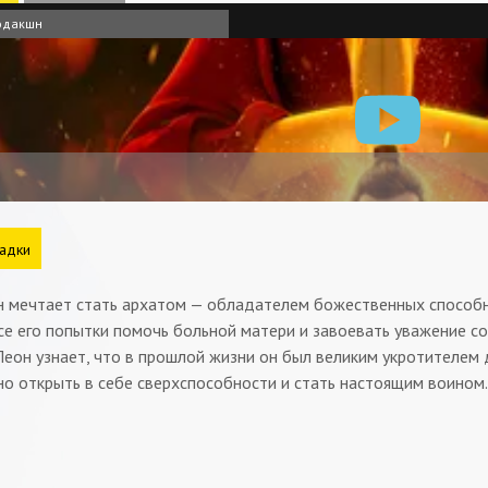
одакшн
адки
 мечтает стать архатом — обладателем божественных способно
все его попытки помочь больной матери и завоевать уважение 
еон узнает, что в прошлой жизни он был великим укротителем 
о открыть в себе сверхспособности и стать настоящим воином.