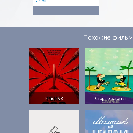
Ли Ян
Похожие филь
Рейс 298
Старые заветы