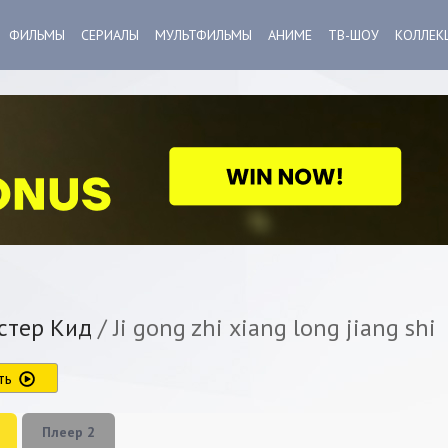
ФИЛЬМЫ
СЕРИАЛЫ
МУЛЬТФИЛЬМЫ
АНИМЕ
ТВ-ШОУ
КОЛЛЕК
тер Кид
/ Ji gong zhi xiang long jiang shi
ть
Плеер 2