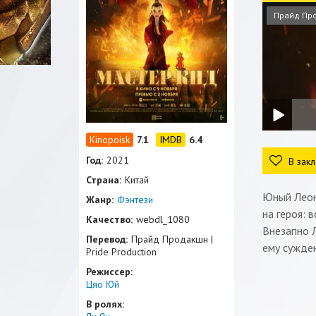
Прайд Пр
7.1
6.4
Год:
2021
В закл
Страна:
Китай
Юный Леон
Жанр:
Фэнтези
на героя: 
Качество:
webdl_1080
Внезапно Л
Перевод:
Прайд Продакшн |
ему сужден
Pride Production
Режиссер:
Цяо Юй
В ролях: